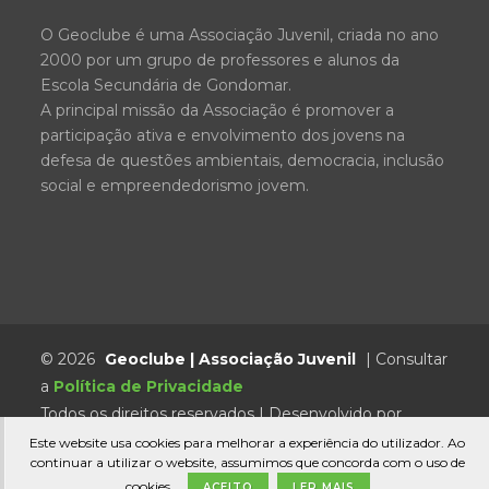
O Geoclube é uma Associação Juvenil, criada no ano
2000 por um grupo de professores e alunos da
Escola Secundária de Gondomar.
A principal missão da Associação é promover a
participação ativa e envolvimento dos jovens na
defesa de questões ambientais, democracia, inclusão
social e empreendedorismo jovem.
© 2026
Geoclube | Associação Juvenil
| Consultar
a
Política de Privacidade
Todos os direitos reservados | Desenvolvido por
GoUpBuzZ.com
Este website usa cookies para melhorar a experiência do utilizador. Ao
continuar a utilizar o website, assumimos que concorda com o uso de
cookies.
ACEITO
LER MAIS